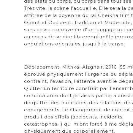
des états du corps, du corps dans tous ses 
Très vite, la scène l’accueille. Elle sera la 
attitrée de la doyenne du raï Cheikha Rimitt
Orient et Occident, Tradition et Modernité,
sans cesse renouvelée d’un langage qui p
au corps de se dire librement mêle improvi
ondulations orientales, jusqu’à la transe.
Déplacement, Mithkal Alzghair, 2016 (55 mi
éprouvé physiquement l’urgence du dépl
contraint, l’évasion, l’attente avant le départ
Quitter un territoire construit par l’ensem
communauté dont je faisais partie, a aussi
de quitter des habitudes, des relations, des
engagements. Le changement de context
produit des effets (accidents, incidents,
catastrophes…) qui m’ont forcé à me dépla
physiquement que corporellement,