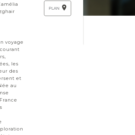
Camélia
PLAN
zghair
Un voyage
rcourant
rs,
ées, les
œur des
rsent et
Née au
anse
 France
s
e
ploration