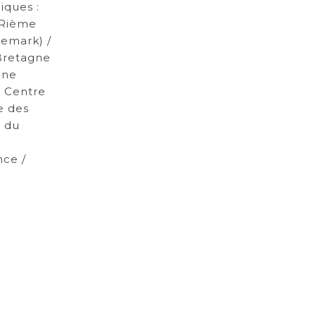
iques :
 Rième
emark) /
Bretagne
ène
e Centre
e des
d du
ce /