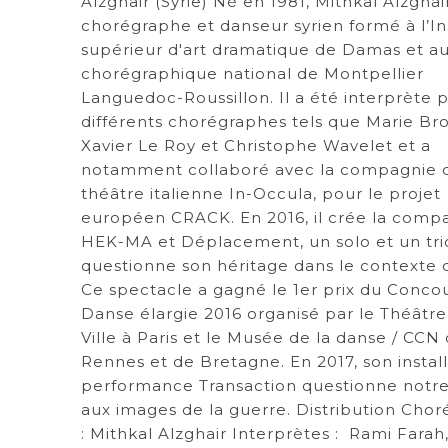
Alzghair (Syrie) Né en 1981, Mithkal Alzghai
chorégraphe et danseur syrien formé à l’Ins
supérieur d'art dramatique de Damas et a
chorégraphique national de Montpellier
Languedoc-Roussillon. Il a été interprète 
différents chorégraphes tels que Marie Brol
Xavier Le Roy et Christophe Wavelet et a
notamment collaboré avec la compagnie 
théâtre italienne In-Occula, pour le projet
européen CRACK. En 2016, il crée la comp
HEK-MA et Déplacement, un solo et un tri
questionne son héritage dans le contexte de
Ce spectacle a gagné le 1er prix du Conco
Danse élargie 2016 organisé par le Théâtre
Ville à Paris et le Musée de la danse / CCN
Rennes et de Bretagne. En 2017, son install
performance Transaction questionne notre
aux images de la guerre. Distribution Chor
: Mithkal Alzghair Interprètes : Rami Farah