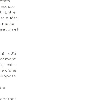
états.
danseuse
i. Entre
 sa quête
ermette
sation et
n) « J’ai
acement
, l’exil…
ble d’une
 supposé
e a
cer tant