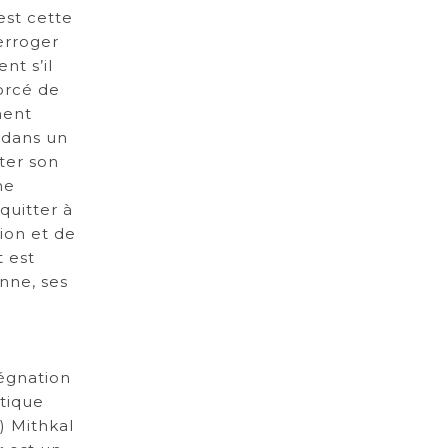
est cette
erroger
nt s’il
forcé de
ment
 dans un
ter son
ne
quitter à
ion et de
 est
enne, ses
régnation
itique
r) Mithkal