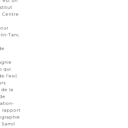
r est un
titut
u Centre
pour
in-Tani,
de
agnie
o qui
 l’exil.
urs
 de la
 de
ation-
 rapport
égraphie
, Samil