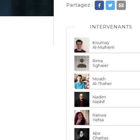
Partagez :
INTERVENANTS
Koumay
Al-Mulhem
Rima
Sghaier
Moath
Al-Thaher
Nadim
Nashif
Ranwa
Yehia
Abir
Ghattas