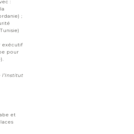
ec :
la
rdanie) ;
rité
(Tunisie)
 exécutif
be pour
).
’Institut
rabe et
places