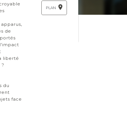
ncroyable
PLAN
es
 apparus,
es de
 portés
l’impact
t
a liberté
 ?
s du
rent
ojets face