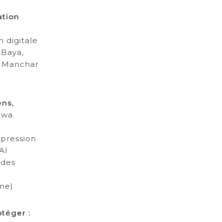
ation
 digitale
 Baya,
El Manchar
ens,
nwa
xpression
Al
 des
gne)
otéger :